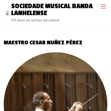
S
SOCIEDADE MUSICAL BANDA
k
LANHELENSE
i
175 anos ao serviço da cultura
p
t
o
c
MAESTRO CESAR NUÑEZ PÉREZ
o
n
t
e
n
t