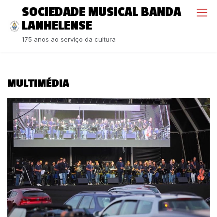
S
SOCIEDADE MUSICAL BANDA
k
LANHELENSE
i
175 anos ao serviço da cultura
p
t
o
c
MULTIMÉDIA
o
n
t
e
n
t