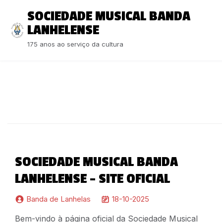
S
SOCIEDADE MUSICAL BANDA
k
LANHELENSE
i
p
175 anos ao serviço da cultura
t
o
c
o
n
t
e
n
t
SOCIEDADE MUSICAL BANDA
LANHELENSE – SITE OFICIAL
Banda de Lanhelas
18-10-2025
Bem-vindo à página oficial da Sociedade Musical